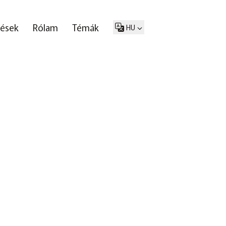
tések
Rólam
Témák
HU