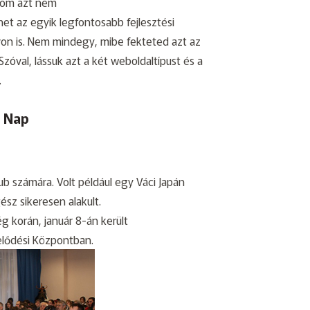
lom azt nem
et az egyik legfontosabb fejlesztési
on is. Nem mindegy, mibe fekteted azt az
Szóval, lássuk azt a két weboldaltípust és a
…
n Nap
ub számára. Volt például egy Váci Japán
sz sikeresen alakult.
 korán, január 8-án került
lődési Központban.