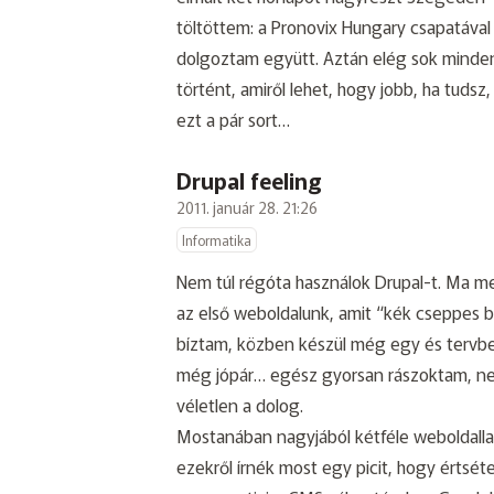
töltöttem: a
Pronovix Hungary
csapatával
dolgoztam együtt. Aztán elég sok minde
történt, amiről lehet, hogy jobb, ha tud
ezt a pár sort…
Drupal feeling
2011. január 28. 21:26
Informatika
Nem túl régóta használok Drupal-t. Ma me
az első weboldalunk, amit “kék cseppes b
bíztam, közben készül még egy és tervb
még jópár… egész gyorsan rászoktam, 
véletlen a dolog.
Mostanában nagyjából kétféle weboldalla
ezekről írnék most egy picit, hogy értséte