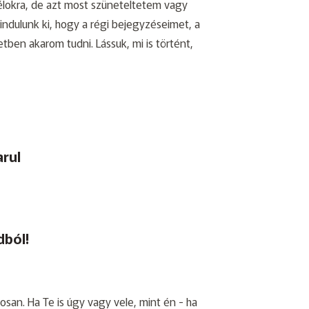
célokra, de azt most szüneteltetem vagy
indulunk ki, hogy a régi bejegyzéseimet, a
tben akarom tudni. Lássuk, mi is történt,
rul
dból!
san. Ha Te is úgy vagy vele, mint én - ha