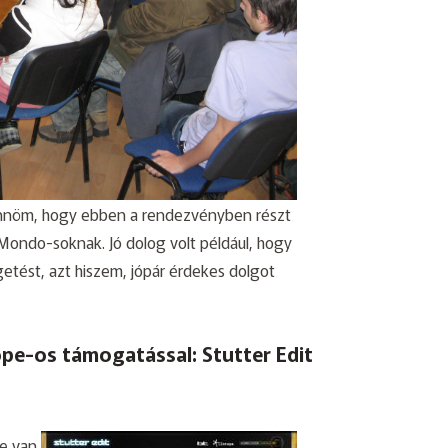
nnöm, hogy ebben a rendezvényben részt
Mondo-soknak. Jó dolog volt például, hogy
getést, azt hiszem, jópár érdekes dolgot
pe-os támogatással: Stutter Edit
e van,