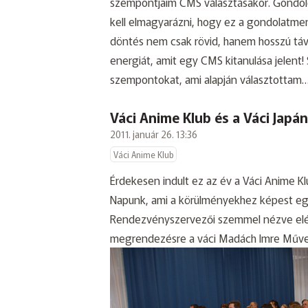
szempontjaim CMS választásakor. Gondo
kell elmagyarázni, hogy ez a gondolatmen
döntés nem csak rövid, hanem hosszú táv
energiát, amit egy CMS kitanulása jelent! 
szempontokat, ami alapján választottam
Váci Anime Klub és a Váci Japá
2011. január 26. 13:36
Váci Anime Klub
Érdekesen indult ez az év a Váci Anime Kl
Napunk, ami a körülményekhez képest egé
Rendezvényszervezői szemmel nézve elég
megrendezésre a váci Madách Imre Műve