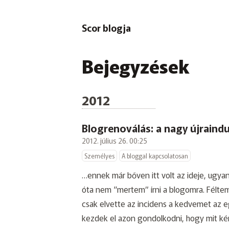
Scor blogja
Bejegyzések
2012
Blogrenoválás: a nagy újraindu
2012. július 26. 00:25
Személyes
A bloggal kapcsolatosan
…ennek már bőven itt volt az ideje, ugy
óta nem “mertem” írni a blogomra. Félte
csak elvette az incidens a kedvemet az e
kezdek el azon gondolkodni, hogy mit ké