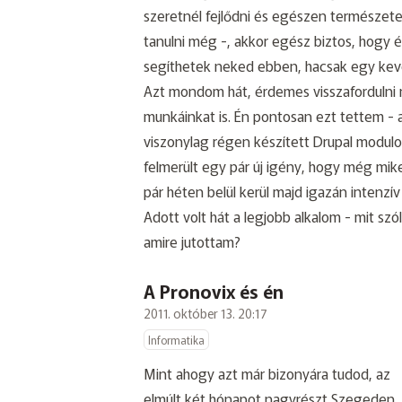
szeretnél fejlődni és egészen természet
tanulni még -, akkor egész biztos, hogy
segíthetek neked ebben, hacsak egy keve
Azt mondom hát, érdemes visszafordulni 
munkáinkat is. Én pontosan ezt tettem - 
viszonylag régen készített Drupal modul
felmerült egy pár új igény, hogy még mike
pár héten belül kerül majd igazán intenzív
Adott volt hát a legjobb alkalom - mit szól
amire jutottam?
A Pronovix és én
2011. október 13. 20:17
Informatika
Mint ahogy azt már bizonyára tudod, az
elmúlt két hónapot nagyrészt Szegeden