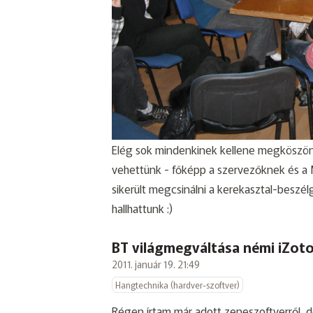
Elég sok mindenkinek kellene megköszö
vehettünk - főképp a szervezőknek és a 
sikerült megcsinálni a kerekasztal-beszél
hallhattunk :)
BT világmegváltása némi iZoto
2011. január 19. 21:49
Hangtechnika (hardver-szoftver)
Régen írtam már adott zeneszoftverről, d