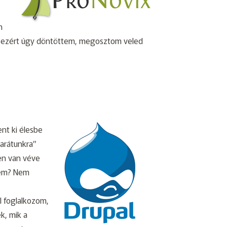
n
sz, ezért úgy döntöttem, megosztom veled
nt ki élesbe
arátunkra”
en van véve
nem? Nem
l foglalkozom,
k, mik a