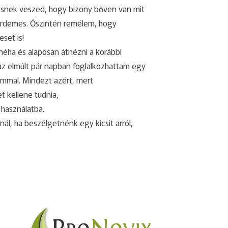
esnek veszed, hogy bizony bőven van mit
 érdemes. Őszintén remélem, hogy
set is!
néha és alaposan átnézni a korábbi
az elmúlt pár napban foglalkozhattam egy
ommal. Mindezt azért, mert
t kellene tudnia,
 használatba.
nál, ha beszélgetnénk egy kicsit arról,