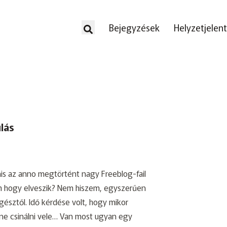
Bejegyzések
Helyzetjelen
lás
anis az anno megtörtént
nagy Freeblog-fail
m hogy elveszik? Nem hiszem, egyszerűen
gésztől. Idő kérdése volt, hogy mikor
ne csinálni vele… Van most ugyan egy