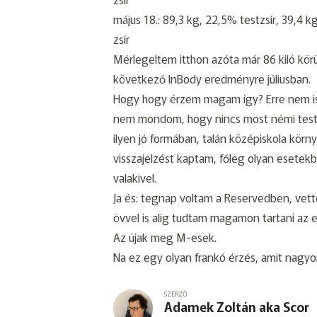
május 18.: 89,3 kg, 22,5% testzsír, 39,4 k
zsír
Mérlegeltem itthon azóta már 86 kiló körü
következő InBody eredményre júliusban.
Hogy hogy érzem magam így? Erre nem is 
nem mondom, hogy nincs most némi testk
ilyen jó formában, talán középiskola kör
visszajelzést kaptam, főleg olyan esetek
valakivel.
Ja és: tegnap voltam a Reservedben, vet
övvel is alig tudtam magamon tartani az e
Az újak meg M-esek.
Na ez egy olyan frankó érzés, amit nagyo
SZERZŐ
Adamek Zoltán aka Scor