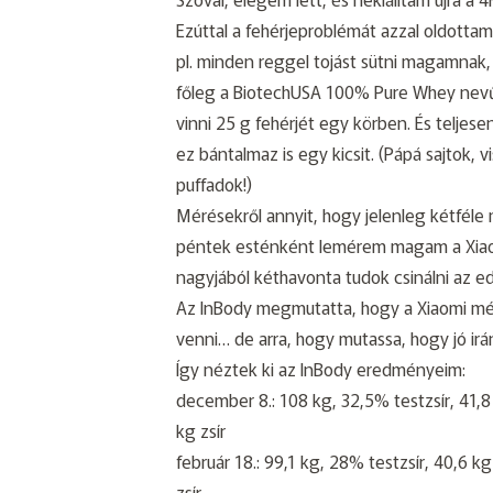
Ezúttal a fehérjeproblémát azzal oldott
pl. minden reggel tojást sütni magamnak, 
főleg a BiotechUSA 100% Pure Whey nevű 
vinni 25 g fehérjét egy körben. És telje
ez bántalmaz is egy kicsit. (Pápá sajtok, 
puffadok!)
Mérésekről annyit, hogy jelenleg kétféle 
péntek esténként lemérem magam a Xiaomi
nagyjából kéthavonta tudok csinálni az 
Az InBody megmutatta, hogy a Xiaomi mé
venni… de arra, hogy mutassa, hogy jó ir
Így néztek ki az InBody eredményeim:
december 8.: 108 kg, 32,5% testzsír, 41,8
kg zsír
február 18.: 99,1 kg, 28% testzsír, 40,6 k
zsír