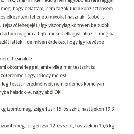
am meg, hogy beláttam, nem fogok tudni konzisztensem
és elkezdtem fehérjeturmixokat használni (abból is
tejsavófehérjéjét.) Így viszonylag könnyen be tudok
sen tartom magam a tejtermékek elhagyásához is, még ha
viszlát latték… de milyen érdekes, hogy így kevésbé
mérést csinálok:
 okosmérleggel, ami elvileg mér testzsírt is;
edzőteremben egy InBody mérést.
rleg testzsír eredményeit nem érdemes komolyan
ányba haladok-e, nagyjából OK.
 kg izomtömeg, zsigeri zsír 15-ös szint, hastájékon 19,3
g izomtömeg, zsigeri zsír 12-es szint, hastájékon 15,6 kg