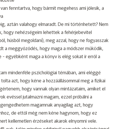
 van fenntartva, hogy bármit megehess ami jólesik, a
va
eig, aztán valahogy elmaradt. De mi történhetett? Nem
ik, hogy nehézségeim lehettek a fehérjebevitel
sból, húsból megoldani), meg azzal, hogy ne fogyasszak
radt a meggyőződés, hogy maga a módszer működik,
- egyébként maga a könyv is elég sokat ír erről a
tam mindenféle pszichológiai témában, ami eléggé
tolta azt, hogy kéne a hozzáállásommal meg a fizikai
egértenem, hogy vannak olyan mintázataim, amiket el
yok evéssel jutalmazni magam, ezzel próbálni a
 megengedhetem magamnak anyagilag azt, hogy
mhoz, de ettől még nem kéne hagynom, hogy ez
 mert kellemetlen érzéseket akarok elnyomni vele.
 4HB-nak, talán minden eddiginél nagyobb elszántsággal.