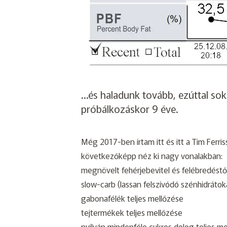
…és haladunk tovább, ezúttal sok
próbálkozáskor 9 éve.
Még 2017-ben írtam
itt
és
itt
a Tim Ferris
következőképp néz ki nagy vonalakban:
megnövelt fehérjebevitel és felébredéstő
slow-carb (lassan felszívódó szénhidrátok
gabonafélék teljes mellőzése
tejtermékek teljes mellőzése
nyilván mindenféle cukros dolog teljes m