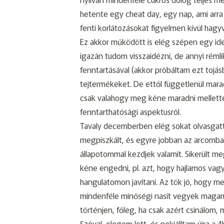
hetente egy cheat day, egy nap, ami arra
fenti korlátozásokat figyelmen kívül hagy
Ez akkor működött is elég szépen egy id
igazán tudom visszaidézni, de annyi réml
fenntartásával (akkor próbáltam ezt tojá
tejtermékeket. De ettől függetlenül ma
csak valahogy meg kéne maradni mellette 
fenntarthatósági aspektusról.
Tavaly decemberben elég sokat olvasgat
megpiszkált, és egyre jobban az arcomba 
állapotommal kezdjek valamit. Sikerült m
kéne engedni, pl. azt, hogy hajlamos vag
hangulatomon javítani. Az tök jó, hogy
mindenféle minőségi nasit vegyek maga
történjen, főleg, ha csak azért csinálom,
Szóval, elegem lett, és nekiálltam újra a