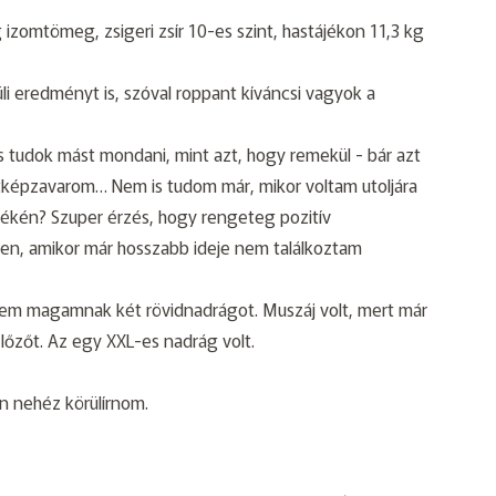
g izomtömeg, zsigeri zsír 10-es szint, hastájékon 11,3 kg
li eredményt is, szóval roppant kíváncsi vagyok a
tudok mást mondani, mint azt, hogy remekül - bár azt
épzavarom… Nem is tudom már, mikor voltam utoljára
nyékén? Szuper érzés, hogy rengeteg pozitív
ben, amikor már hosszabb ideje nem találkoztam
tem magamnak két rövidnadrágot. Muszáj volt, mert már
lőzőt. Az egy XXL-es nadrág volt.
n nehéz körülírnom.