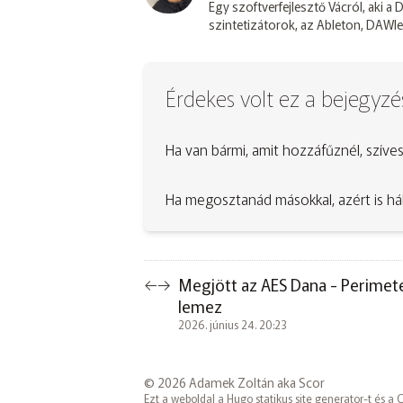
Egy szoftverfejlesztő Vácról, aki a
szintetizátorok, az Ableton, DAWle
Érdekes volt ez a bejegyzé
Ha van bármi, amit hozzáfűznél, szíve
Ha megosztanád másokkal, azért is há
Megjött az AES Dana - Perimet
←
→
lemez
2026. június 24. 20:23
© 2026 Adamek Zoltán aka Scor
Ezt a weboldal a
Hugo
statikus site generator-t és a