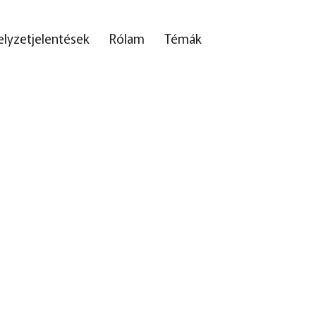
elyzetjelentések
Rólam
Témák