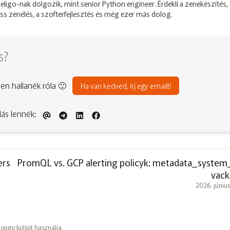
 Deligo-nak dolgozik, mint senior Python engineer. Érdekli a zenekészítés
ss zenélés, a szofterfejlesztés és még ezer más dolog.
s?
sen hallanék róla 🙂
Ha van kedved, írj egy emailt!
lás lennék:
ers
PromQL vs. GCP alerting policyk: metadata_syste
vack
2026. június
Congo
külsőt használja.