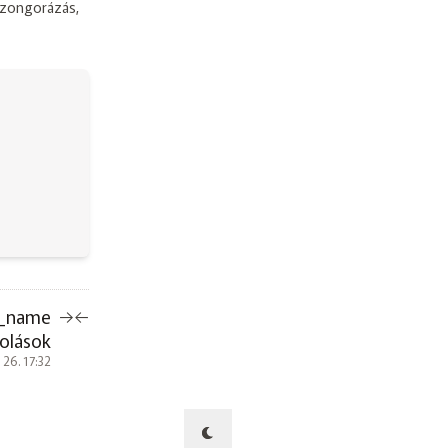
, zongorázás,
m_name
→
←
olások
 26. 17:32