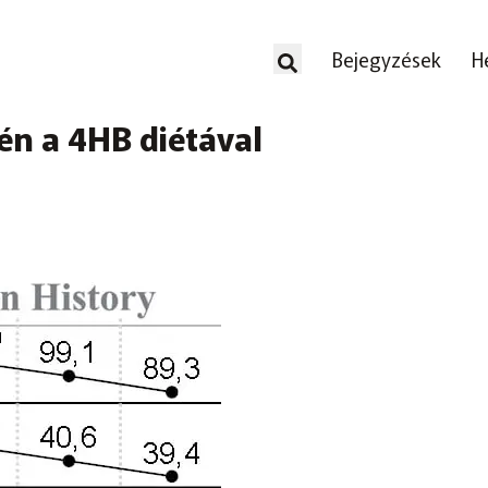
Bejegyzések
H
én a 4HB diétával