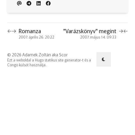
Romanza
"Varázskönyv" megint
←
→
→
←
2007. április 26. 20:22
2007. május 14. 09:33
© 2026 Adamek Zoltán aka Scor
Ezt a weboldal a
Hugo
statikus site generator-t és a
Congo
külsőt használja.