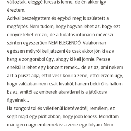
változtak, eléggé furcsa is lenne, de én akkor így
éreztem.
Adrival beszélgettem és egyből meg is született a
megfejtés. Nem tudom, hogy hogyan lehet az, hogy ezt
ennyire lehet érezni, de a tudatos intonáció művészi
szinten egyszerűen NEM ELEGENDŐ. Valahonnan
egészen mélyről kell játszani és csak akkor jön ki az a
hang a zongorából úgy, ahogy ki kell jönnie. Persze
enélkül is lehet egy koncert remek… de ez az, ami nekem
azt a pluszt adja; ettől vesz körül a zene, ettől érzem úgy,
hogy valójában nem csak kívülről, hanem belülről is hallom.
Ez az, amitől az emberek akaratlanul is a játékosra
figyelnek…
Ha zongorázol és véletlenül idetévedtél, remélem, ez
segít majd egy picit abban, hogy jobb lehess. Mondtam
már igen nagy embernek is: a zene egy folyam. Nem