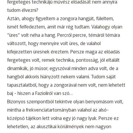
fergeteges technikájú művész előadását nem annyira
tudom élvezni?
Aztán, ahogy figyeltem a zongora hangját, füleltem,
ismét felfedeztem, amit már rég tudtam. Valahogy olyan
“üres” volt néha a hang. Percről percre, témáról témára
változott, hogy mennyire volt üres, de valahol
kifejezetten üresnek éreztem. Persze maga az előadás
fergeteges volt, remek technika, pontosság, jól eltalált
dinamikák, jó műsor; egyszóval minden adva volt, de a
hangból akkoris hiányzott nekem valami. Tudom saját
tapasztalatból, hogy a zongorával nem volt, nem lehetett
baj - hiszen a Fazioliról van szó…
Bizonyos szempontból tekintve olyan benyomásom volt,
mintha a frekvenciatartományban valahol az alsó-
középső tájékon lett volna egy jó nagy lyuk. Persze ez
lehetetlen, az akusztikai körülmények nem nagyon