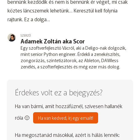
bennünk kezdődik és nem is bennünk ér véget, mi csak
köztes láncszemek lehetünk… Keresztül kell folynia
rajtunk. Ez a dolga…
SZERZŐ
Adamek Zoltán aka Scor
Egy szoftverfejlesztő Vácról, aki a Deligo-nak dolgozik,
mint senior Python engineer. Érdekli a zenekészítés,
zongorázás, szintetizátorok, az Ableton, DAWless
zenélés, a szofterfejlesztés és még ezer más dolog.
Érdekes volt ez a bejegyzés?
Ha van bármi, amit hozzáfűznél, szívesen hallanék
róla 🙂
Ha van kedved, írj egy emailt!
Ha megosztanád másokkal, azért is hálás lennék: